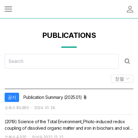
PUBLICATIONS
정렬
첨부파일
공지
Publication Summary (2025.01)
작
조회수
80,850
2024. 01. 26.
성
일
(2019) Science of the Total Environment_Photo-induced redox
coupling of dissolved organic matter and iron in biochars and soil
system: Enhanced mobility of arsenic
조회수
4,032
작성일
2022. 12. 22.