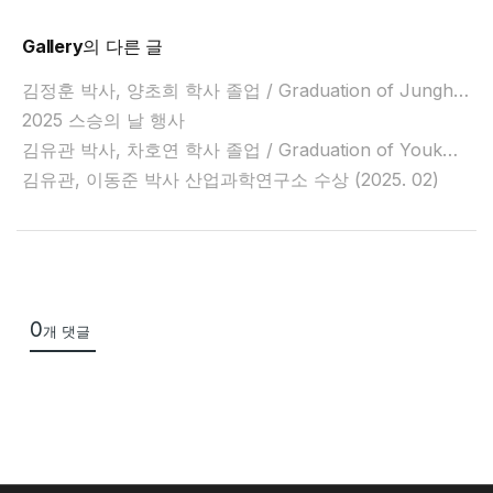
t
t
Gallery
의 다른 글
a
김정훈 박사, 양초희 학사 졸업 / Graduation of Junghun Kim, Chohee Yang (2025.08)
c
2025 스승의 날 행사
h
김유관 박사, 차호연 학사 졸업 / Graduation of Youkwan Kim, Hoyeon Cha (2025.01)
e
김유관, 이동준 박사 산업과학연구소 수상 (2025. 02)
d
L
i
s
t
0
개 댓글