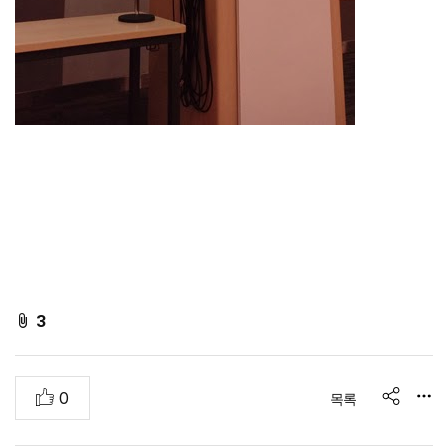
f
3
i
l
추
0
목록
e
share
천
A